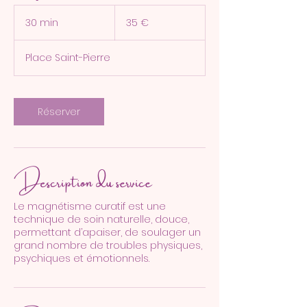
35
euros
30 min
3
35 €
0
m
Place Saint-Pierre
i
n
Réserver
Description du service
Le magnétisme curatif est une
technique de soin naturelle, douce,
permettant d’apaiser, de soulager un
grand nombre de troubles physiques,
psychiques et émotionnels.