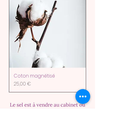
Coton magnétisé
Prix
25,00 €
Le sel est à vendre au cabinet ou
à la boutique Chemin d'éveil à La
Roche Bernard.
Pour commander, contactez-moi