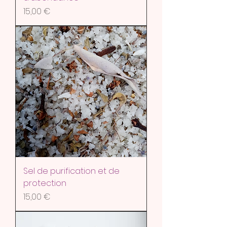
Prix
15,00 €
Sel de purification et de
protection
Prix
15,00 €