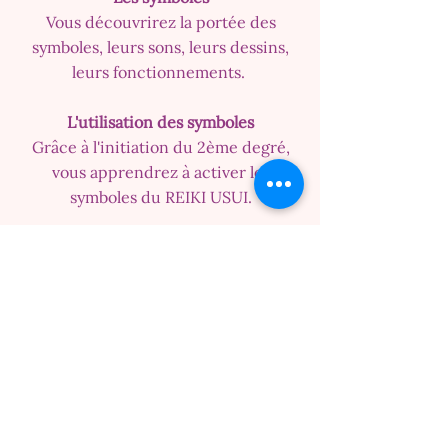
Vous découvrirez la portée des
symboles, leurs sons, leurs dessins,
leurs fonctionnements.
L'utilisation des symboles
Grâce à l'initiation du 2ème degré,
vous apprendrez à activer les
symboles du REIKI USUI.
Le REIKI à distance
Vous apprendrez la méthode pour
envoyer du REIKI à distance suivant
différentes situations.
Le REIKI et le temps
Vous découvrirez comment l'énergie
vitale du REIKI USUI peut être
utilisée dans le passé, le présent et le