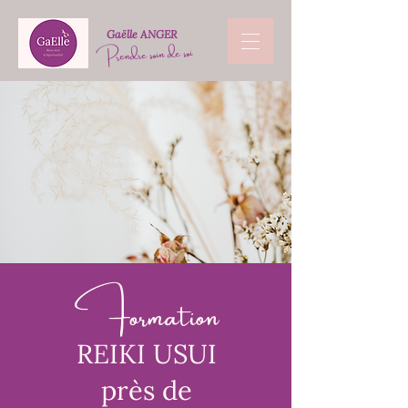
Gaëlle ANGER
Prendre soin de soi
Formation
REIKI USUI
près de