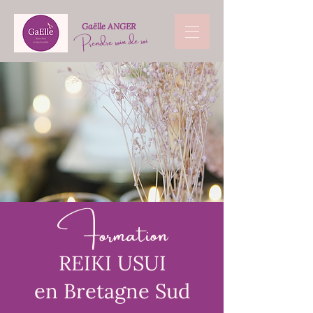
Gaëlle ANGER
Prendre soin de soi
Formation
REIKI USUI
en Bretagne Sud