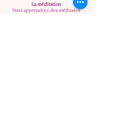
La méditation
Vous apprendrez des méthodes
simples pour rentrer en méditation
et développer votre pratique
quotidienne.
La séance de groupe
Vous pratiquerez la technique du
REIKI USUI en diffusant l'énergie
vitale universelle
à plusieurs
praticiens pour une autre
personne.
Les 5 idéaux du REIKI
Je vous transmettrai les préceptes
du REIKI USUI créés par MIKAO
USUI. Ce sont des affirmations
positives pour votre développement
personnel.
L'affirmation posit
ive et l'intention