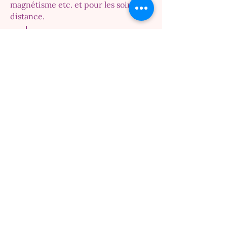
magnétisme etc. et pour les soins à
distance.
Au programme :
- Temps d'échanges
- Livret format PDF
- Initiation au Triangle d'Or
- Apprendre à se connecter à la
Déesse Isis
- Transmission des soins sur soi et les
autres
- Utilisation du symbole dans le 3ème
Œil pour développer ses capacités
télépathiques et spirituelles
- Méditation
- Remise du diplôme
N'hésitez pas à me contacter si vous